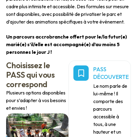
cadre plus intimiste et accessible. Des formules sur mesure
sont disponibles, avec possibilité de privatiser le parc et
d’ajouter des animations spécifiques à votre événement.
Un parcours accrobranche offert pour le/la futur(e)
marié(e) s’il/elle est accompagné(e) d’au moins 5
personnes le jour J !
C
h
o
i
s
i
s
s
e
z
l
e
PASS
P
A
S
S
q
u
i
v
o
u
s
DÉCOUVERTE
c
o
r
r
e
s
p
o
n
d
Le nom parle de
Plusieurs options disponibles
lui-même ! Il
pour s’adapter à vos besoins
comporte des
et envies !
parcours
accessible à
tous, à une
hauteur et un