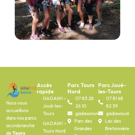
Accès
Parc Tours
Parc Joué-
rapide
Nord
les-Tours
GADAWI –
07 83 28
07 81 48
Nous vous
Joué-les-
26 10
82 39
accueillons
Tours
gadawinord@gmail.com
gadawisud@g
dans nos parcs
Parc des
Lac des
GADAWI –
accrobranche
Grandes
Bretonnières,
Tours Nord
de
Tours