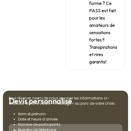
forme ? Ce
PASS est fait
pour les
amateurs de
sensations
fortes !!
Transpirations
et rires
garantis!
Pour réserver, merci de nous envoyer les informations ci-
D
e
v
i
s
p
e
r
s
o
n
n
a
l
i
s
é
dessous dans le cadre « message » au parc de votre choix :
Nom et prénom
Date et heure d’arrivée
Nombre de participants
Numéro de téléphone