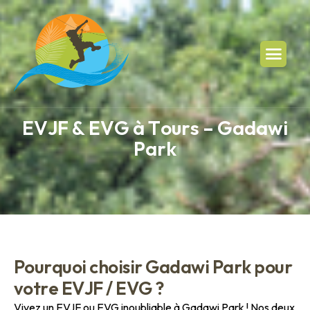
E
V
J
F
&
E
V
G
à
T
o
u
r
s
–
G
a
d
a
w
i
P
a
r
k
P
o
u
r
q
u
o
i
c
h
o
i
s
i
r
G
a
d
a
w
i
P
a
r
k
p
o
u
r
v
o
t
r
e
E
V
J
F
/
E
V
G
?
Vivez un EVJF ou EVG inoubliable à Gadawi Park ! Nos deux