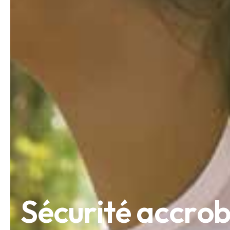
S
é
c
u
r
i
t
é
a
c
c
r
o