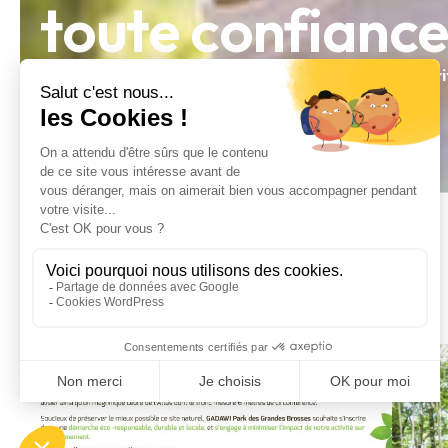
t
o
u
t
e
c
o
n
f
i
a
n
c
Au sein de
Gadawi Park
, votre
sécurité est notre prior
l’aventure en toute sérénité, quel que soit votre niveau.