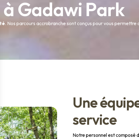
e
à
G
a
d
a
w
i
P
a
r
k
ité
. Nos parcours accrobranche sont conçus pour vous permettre d
U
n
e
é
q
u
i
p
s
e
r
v
i
c
e
Notre personnel est composé de