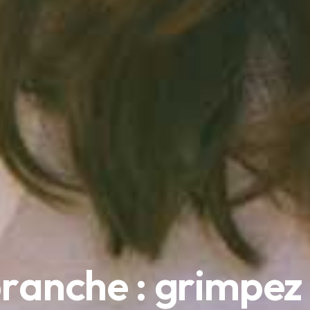
b
r
a
n
c
h
e
:
g
r
i
m
p
e
z