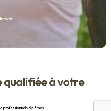
e vivre
e
q
u
a
l
i
f
i
é
e
à
v
o
t
r
e
 professionnels diplômés :