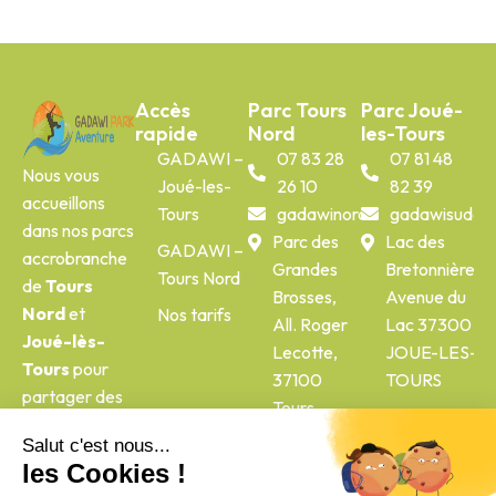
Accès
Parc Tours
Parc Joué-
rapide
Nord
les-Tours
GADAWI –
07 83 28
07 81 48
Nous vous
Joué-les-
26 10
82 39
accueillons
Tours
gadawinord@gmail.com
gadawisud@g
dans nos parcs
Parc des
Lac des
GADAWI –
accrobranche
Grandes
Bretonnières,
Tours Nord
de
Tours
Brosses,
Avenue du
Nord
et
Nos tarifs
All. Roger
Lac 37300
Joué-lès-
Lecotte,
JOUE-LES-
Tours
pour
37100
TOURS
partager des
Tours
moments fun,
sportifs et
accessibles à