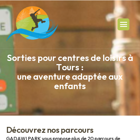
S
o
r
t
i
e
s
p
o
u
r
c
e
n
t
r
e
s
d
e
l
o
i
s
i
r
s
à
T
o
u
r
s
:
u
n
e
a
v
e
n
t
u
r
e
a
d
a
p
t
é
e
a
u
x
e
n
f
a
n
t
s
D
é
c
o
u
v
r
e
z
n
o
s
p
a
r
c
o
u
r
s
GADAWI PARK vous propose plus de 20 parcours de