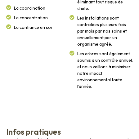
éliminant tout risque de
La coordination
chute.
La concentration
Les installations sont
contrôlées plusieurs fois
La confiance en soi
par mois par nos soins et
annuellement par un
organisme agréé.
Les arbres sont également
soumis à un contrôle annuel,
et nous veillons à minimiser
notre impact
environnemental toute
l’année.
I
n
f
o
s
p
r
a
t
i
q
u
e
s